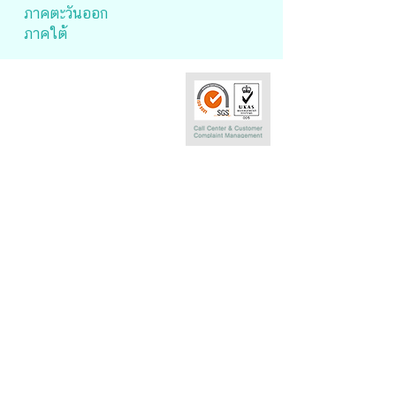
ภาคตะวันออก
ภาคใต้
Call Center
0-2290-7575
Phatra Leasing Public Company Limited
252/6 29TH Floor,Muang Thai Phatra Complex 1
Rachadaphisek Rd.,Huaykwang,
Bangkok 10320 Thailand