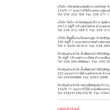
บริษัท บริดจสโตนเซลส์(ประเทศไทย) จำ
233/9-11 ถนนราชวิถีตำบลพระปฐมเจด
Tel: 034-252-704 Fax: 034-271-1
บริษัท บีควิก จำกัด#(ศูนย์บริการ โลต
20/12 หมู่ที่ 1ตำบลท่าตลาด อำเภอ
Tel: 034-312-184-5 Fax: 034-31
บริษัท อีซูซุอึ้งง่วนไต๋นครปฐม จำกัด#(
239 หมู่ที่ 5 ถนนเพชรเกษมตำบลธรร
Tel: 0-3439-5074-9 Fax: 034-28
ห้างหุ้นส่วนจำกัด ตั้งเซียฮวด(1985)#(ศ
76 หมู่ที่ 1ตำบลสระกะเทียม อำเภอเม
Tel: 034-200-888ต่อ1 Fax: 034-2
ห้างหุ้นส่วนจำกัด ตั้งเซียฮวด(1985)#(ศูน
225 ถนนทวาราวดีตำบลห้วยจรเข้ อำเ
Tel: 034200888 Fax: 034212898
ห้างหุ้นส่วนจำกัด หลักหลี#(ศูนย์บริกา
233/9-11 ถนนราชวิถีอำเภอเมืองนคร
Tel: 034241246/25270 Fax: 0342
นครสวรรค์