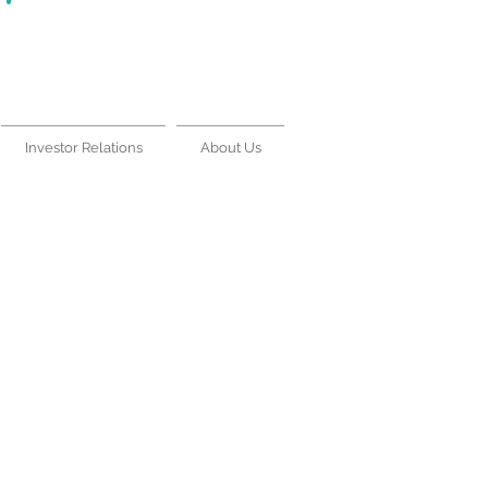
Lease With Us
|
Contact Us
Investor Relations
About Us