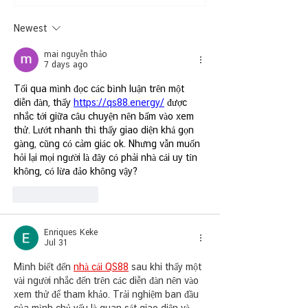
Newest
mai nguyễn thảo
7 days ago
Tối qua mình đọc các bình luận trên một 
diễn đàn, thấy 
https://qs88.energy/
được 
nhắc tới giữa câu chuyện nên bấm vào xem 
thử. Lướt nhanh thì thấy giao diện khá gọn 
gàng, cũng có cảm giác ok. Nhưng vẫn muốn 
hỏi lại mọi người là đây có phải nhà cái uy tín 
không, có lừa đảo không vậy?
Like
Reply
Enriques Keke
Jul 31
Mình biết đến 
nhà cái QS88
 sau khi thấy một 
vài người nhắc đến trên các diễn đàn nên vào 
xem thử để tham khảo. Trải nghiệm ban đầu 