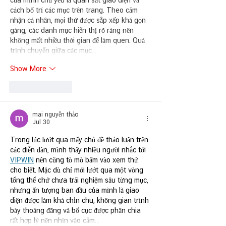
của mình chủ yếu là quan sát giao diện và 
cách bố trí các mục trên trang. Theo cảm 
nhận cá nhân, mọi thứ được sắp xếp khá gọn 
gàng, các danh mục hiển thị rõ ràng nên 
không mất nhiều thời gian để làm quen. Quá 
trình chuyển giữa các mục…
Show More
Like
Reply
mai nguyễn thảo
Jul 30
Trong lúc lướt qua mấy chủ đề thảo luận trên 
các diễn đàn, mình thấy nhiều người nhắc tới 
VIPWIN
 nên cũng tò mò bấm vào xem thử 
cho biết. Mặc dù chỉ mới lướt qua một vòng 
tổng thể chứ chưa trải nghiệm sâu từng mục, 
nhưng ấn tượng ban đầu của mình là giao 
diện được làm khá chỉn chu, không gian trình 
bày thoáng đãng và bố cục được phân chia 
rất hợp lý nên nhìn vào cảm…