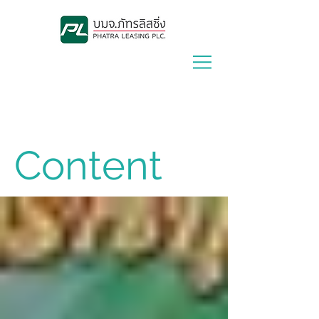
Lease With Us
|
Contact Us
Content