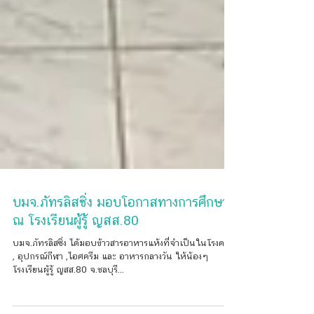
บมจ.ภัทรลิสซิ่ง มอบโอกาสทางการศึกษา
ณ โรงเรียนผู้รู้ ญสส.80
บมจ.ภัทรลิสซิ่ง ได้มอบข้าวสารอาหารแห้งที่จำเป็นในโรงครัว
, อุปกรณ์กีฬา ,ไอศครีม และ อาหารกลางวัน ให้น้องๆ
โรงเรียนผู้รู้ ญสส.80 จ.ชลบุรี...