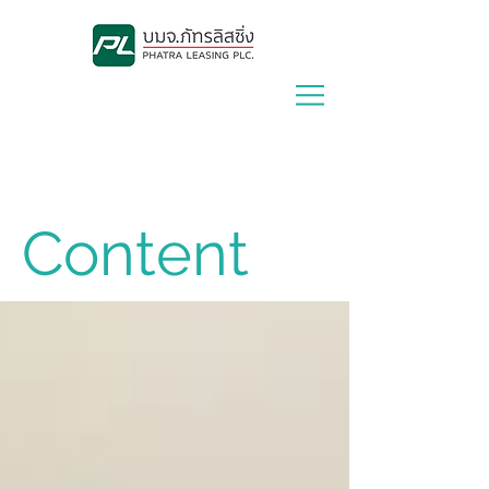
Lease With Us
|
Contact Us
Content